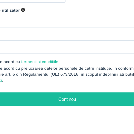
utilizator
e acord cu
termenii si conditiile
.
 acord cu prelucrarea datelor personale de către instituție, în conform
le art. 6 din Regulamentul (UE) 679/2016, în scopul îndeplinirii atribuțiil
ci
.
Cont nou